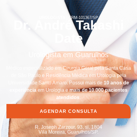
UROLOGISTA
|
CRM-101367/SP
Dr. André Takashi
Date
Urologista em Guarulhos
Médico especializado em Cirurgia Geral pela Santa Casa
de São Paulo e Residência Médica em Urologia pela
Universidade Santo Amaro. Possui mais de
10 anos de
experiência
em Urologia e
mais de 10.000 pacientes
atendidos
.
AGENDAR CONSULTA
R. Joseph Zarzour, 93, sl. 1804
Vila Moreira, Guarulhos/SP.