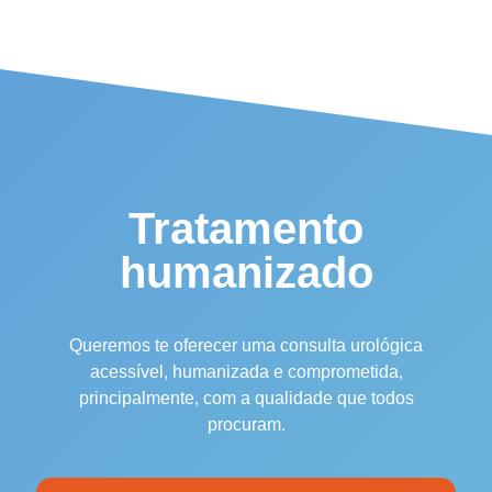
Tratamento
humanizado
Queremos te oferecer uma consulta urológica
acessível, humanizada e comprometida,
principalmente, com a qualidade que todos
procuram.